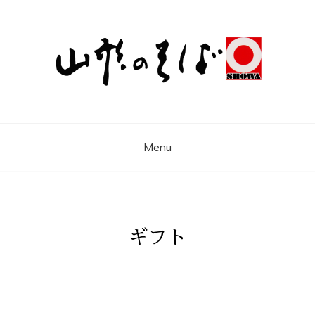
昭和製麺株式会社
山形 天童の風土が育んだふるさとの味 そ
ば、うどん、麺、昭和製麺株式会社
Menu
ギフト