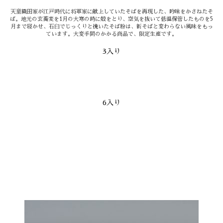
天童織田家が江戸時代に将軍家に献上していたそばを再現した、吟味をかさねたそ
ば。地元の玄蕎麦を1月の大寒の時に殻をとり、空気を抜いて低温保管したものを5
月まで寝かせ、石臼でじっくりと挽いたそば粉は、新そばと変わらない風味をもっ
ています。大変手間のかかる商品で、限定生産です。
3入り
6入り