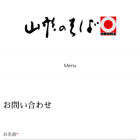
昭和製麺株式会社
山形 天童の風土が育んだふるさとの味 そ
ば、うどん、麺、昭和製麺株式会社
Menu
お問い合わせ
お名前
*