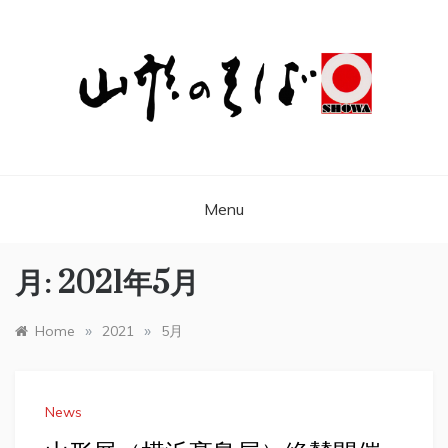
昭和製麺株式会社
山形 天童の風土が育んだふるさとの味 そ
ば、うどん、麺、昭和製麺株式会社
Menu
月:
2021年5月
»
»
Home
2021
5月
News