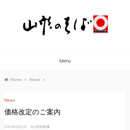
昭和製麺株式会社
山形 天童の風土が育んだふるさとの味 そ
ば、うどん、麺、昭和製麺株式会社
Menu
»
»
Home
News
News
価格改定のご案内
2022年5月2日
By
昭和製麺